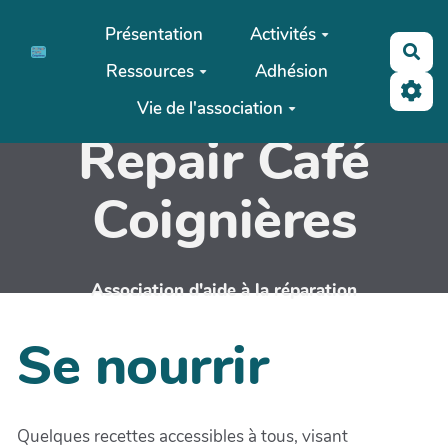
Aller au contenu principal
Présentation
Activités
Rec
Ressources
Adhésion
Vie de l'association
Repair Café
Coignières
Association d'aide à la réparation
Se nourrir
Quelques recettes accessibles à tous, visant