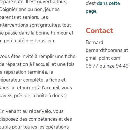
répare café. Il est ouvert à tous,
c'est
dans cette
Coigniériens ou non, jeunes,
page
parents et seniors. Les
interventions sont gratuites, tout
Contact
se passe dans la bonne humeur et
le petit café n'est pas loin.
Bernard
bernardthoorens at
Vous êtes invité à remplir une fiche
gmail point com
de réparation à l'accueil et une fois
06 77 quinze 94 49
la réparation terminée, le
réparateur complète la fiche et
vous la retournez à l'accueil, vous
savez, près de la boîte à dons :)
En venant au répar'vélo, vous
disposez des compétences et des
outils pour toutes les opérations