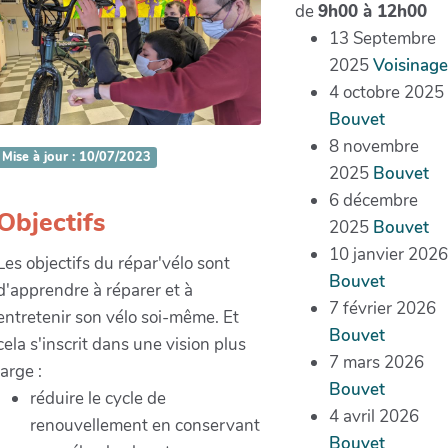
de
9h00 à 12h00
13 Septembre
2025
Voisinage
4 octobre 2025
Bouvet
8 novembre
Mise à jour : 10/07/2023
2025
Bouvet
6 décembre
Objectifs
2025
Bouvet
10 janvier 2026
Les objectifs du répar'vélo sont
Bouvet
d'apprendre à réparer et à
7 février 2026
entretenir son vélo soi-même. Et
Bouvet
cela s'inscrit dans une vision plus
7 mars 2026
large :
Bouvet
réduire le cycle de
4 avril 2026
renouvellement en conservant
Bouvet