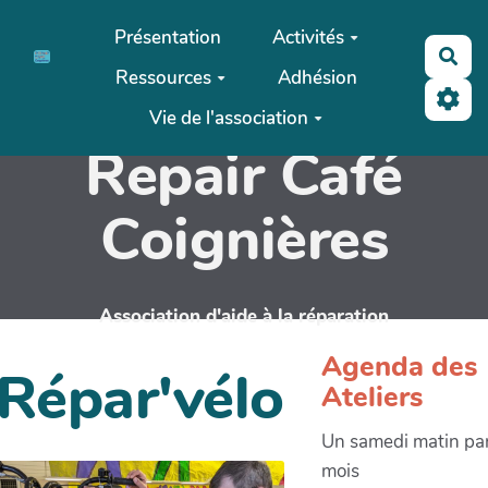
Aller au contenu principal
Présentation
Activités
Rec
Ressources
Adhésion
Vie de l'association
Repair Café
Coignières
Association d'aide à la réparation
Agenda des
Répar'vélo
Ateliers
Un samedi matin pa
mois