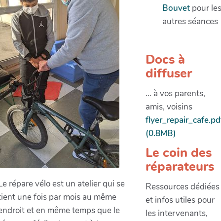
Bouvet
pour le
autres séances
Docs à
diffuser
... à vos parents,
amis, voisins
flyer_repair_cafe.pd
(0.8MB)
Le coin des
réparateurs
Le répare vélo est un atelier qui se
Ressources dédiées
tient une fois par mois au même
et infos utiles pour
endroit et en même temps que le
les intervenants,