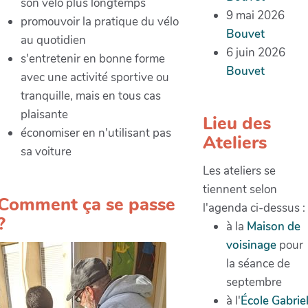
son vélo plus longtemps
9 mai 2026
promouvoir la pratique du vélo
Bouvet
au quotidien
6 juin 2026
s'entretenir en bonne forme
Bouvet
avec une activité sportive ou
tranquille, mais en tous cas
plaisante
Lieu des
économiser en n'utilisant pas
Ateliers
sa voiture
Les ateliers se
tiennent selon
Comment ça se passe
l'agenda ci-dessus :
?
à la
Maison de
voisinage
pour
la séance de
septembre
à l'
École Gabrie