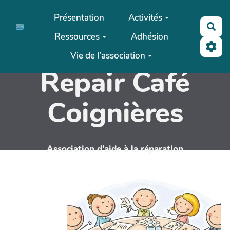
Aller au contenu principal
Présentation
Activités
Rec
Ressources
Adhésion
Vie de l'association
Repair Café
Coignières
Association d'aide à la réparation